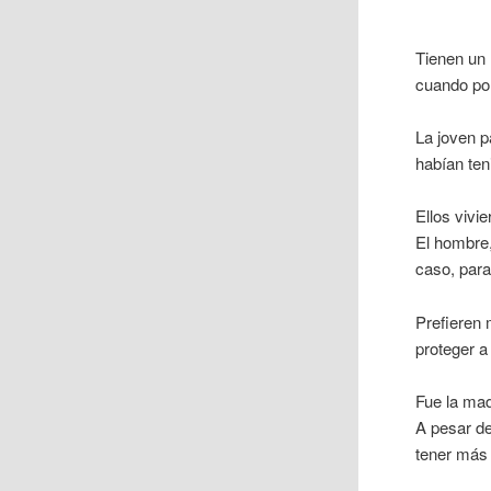
Tienen un 
cuando po
La joven 
habían teni
Ellos vivi
El hombre
caso, para
Prefieren 
proteger a 
Fue la mad
A pesar de
tener más 