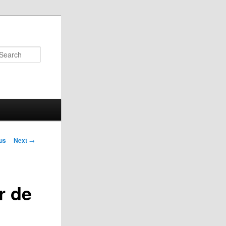
Search
us
Next
→
on
r de