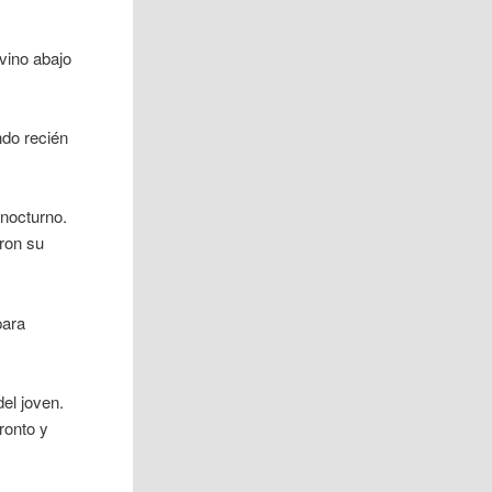
vino abajo
ndo recién
 nocturno.
ron su
para
el joven.
ronto y