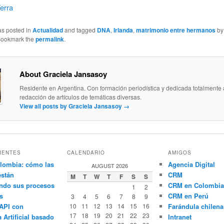
erra
as posted in
Actualidad
and tagged
DNA
,
Irlanda
,
matrimonio entre hermanos
b
Bookmark the
permalink
.
About Graciela Jansasoy
Residente en Argentina. Con formación periodística y dedicada totalmente 
redacción de artículos de temáticas diversas.
View all posts by Graciela Jansasoy
→
IENTES
CALENDARIO
AMIGOS
lombia: cómo las
Agencia Digital
AUGUST 2026
están
CRM
M
T
W
T
F
S
S
ndo sus procesos
CRM en Colombia
1
2
s
CRM en Perú
3
4
5
6
7
8
9
API con
10
11
12
13
14
15
16
Farándula chilena
17
18
19
20
21
22
23
a Artificial basado
Intranet