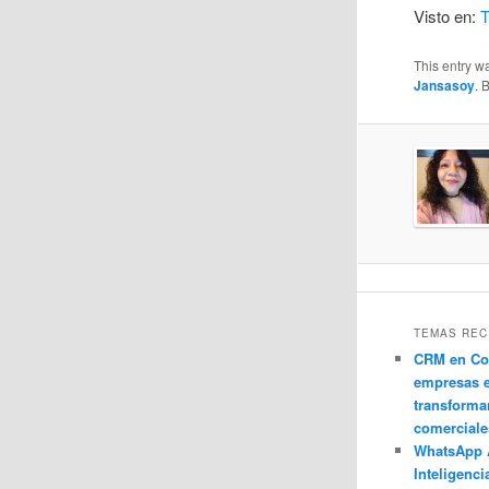
Visto en:
T
This entry w
Jansasoy
. 
TEMAS REC
CRM en Co
empresas 
transforma
comerciale
WhatsApp 
Inteligenci