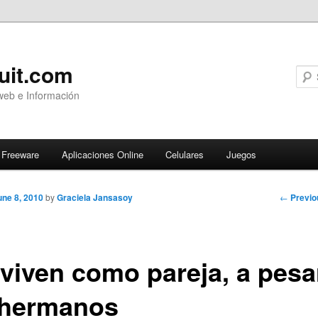
uit.com
web e Información
Freeware
Aplicaciones Online
Celulares
Juegos
Post
←
Previo
une 8, 2010
by
Graciela Jansasoy
navigati
viven como pareja, a pesa
 hermanos