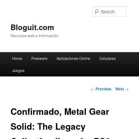
Searc
Bloguit.com
Recursos web e Información
Main
Home
Freeware
Aplicaciones Online
Celulares
Skip
menu
Juegos
to
primary
Post
←
Previous
Next
→
navigation
content
Confirmado, Metal Gear
Solid: The Legacy