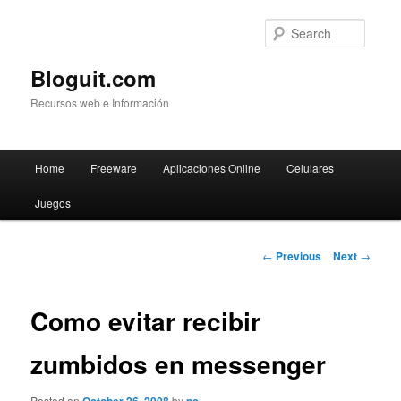
Searc
Bloguit.com
Recursos web e Información
Main
Home
Freeware
Aplicaciones Online
Celulares
Skip
menu
Juegos
to
primary
Post
←
Previous
Next
→
navigation
content
Como evitar recibir
zumbidos en messenger
Posted on
by