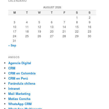
CALENDARIO
AUGUST 2026
M
T
W
T
F
S
S
1
2
3
4
5
6
7
8
9
10
11
12
13
14
15
16
17
18
19
20
21
22
23
24
25
26
27
28
29
30
31
« Sep
AMIGOS
Agencia Digital
CRM
CRM en Colombia
CRM en Perú
Farándula chilena
Intranet
Mail Marketing
Matias Concha
WhatsApp CRM
WhatsApp Multiagente