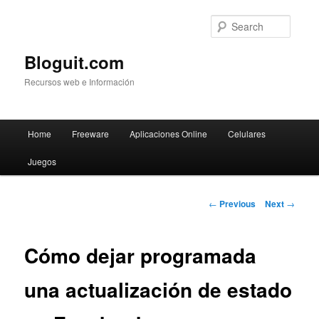
Searc
Bloguit.com
Recursos web e Información
Main
Home
Freeware
Aplicaciones Online
Celulares
Skip
menu
Juegos
to
primary
Post
←
Previous
Next
→
navigation
content
Cómo dejar programada
una actualización de estado