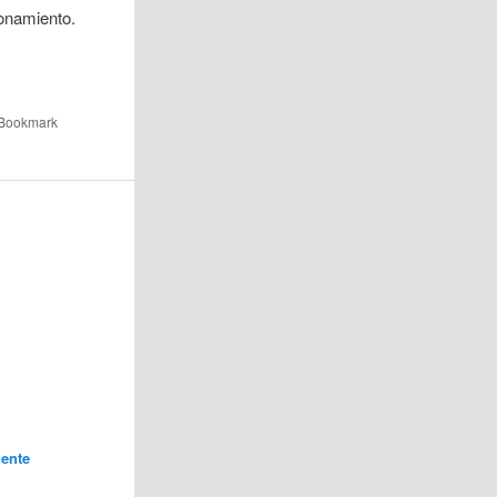
ionamiento.
 Bookmark
ente