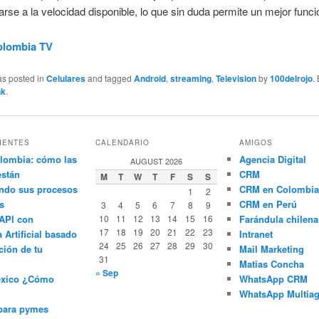
arse a la velocidad disponible, lo que sin duda permite un mejor func
olombia TV
as posted in
Celulares
and tagged
Android
,
streaming
,
Television
by
100delrojo
.
nk
.
IENTES
CALENDARIO
AMIGOS
lombia: cómo las
Agencia Digital
AUGUST 2026
están
CRM
M
T
W
T
F
S
S
ndo sus procesos
CRM en Colombia
1
2
s
CRM en Perú
3
4
5
6
7
8
9
API con
10
11
12
13
14
15
16
Farándula chilena
17
18
19
20
21
22
23
a Artificial basado
Intranet
24
25
26
27
28
29
30
ción de tu
Mail Marketing
31
Matias Concha
« Sep
éxico ¿Cómo
WhatsApp CRM
WhatsApp Multiag
para pymes