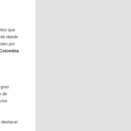
eloz que
web desde
pten por
Colombia
 gran
o de
rios
e destacar