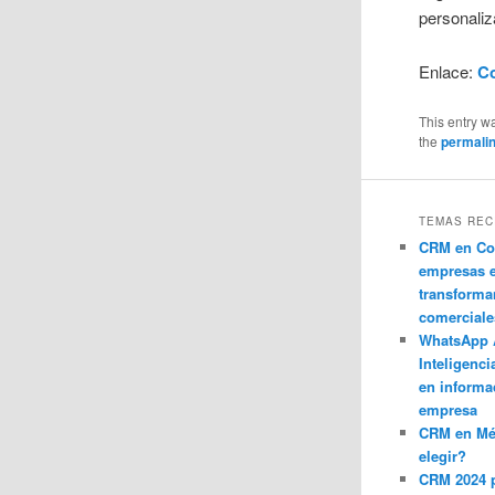
personaliz
Enlace:
C
This entry w
the
permali
TEMAS REC
CRM en Co
empresas 
transforma
comerciale
WhatsApp 
Inteligenci
en informa
empresa
CRM en M
elegir?
CRM 2024 