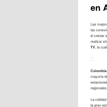
en 
Las mejora
las conex
el celular
realizar s
TV
, la cu
Colombia
mayoría de
estacione
regionales
La calidad
la gran es