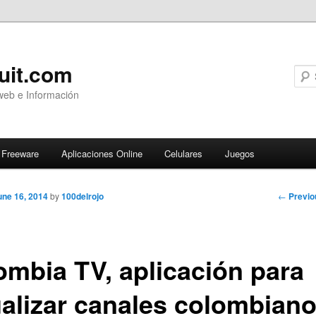
uit.com
web e Información
Freeware
Aplicaciones Online
Celulares
Juegos
Post
←
Previo
une 16, 2014
by
100delrojo
navigati
ombia TV, aplicación para
ualizar canales colombian