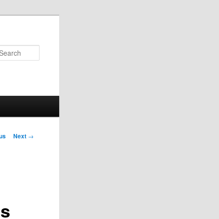
Search
us
Next
→
on
os