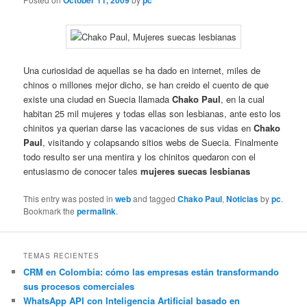
October 11, 2009
pc
Una curiosidad de aquellas se ha dado en internet, miles de
chinos o millones mejor dicho, se han creido el cuento de que
existe una ciudad en Suecia llamada
Chako Paul
, en la cual
habitan 25 mil mujeres y todas ellas son lesbianas, ante esto los
chinitos ya querian darse las vacaciones de sus vidas en
Chako
Paul
, visitando y colapsando sitios webs de Suecia. Finalmente
todo resulto ser una mentira y los chinitos quedaron con el
entusiasmo de conocer tales
mujeres suecas lesbianas
This entry was posted in
web
and tagged
Chako Paul
,
Noticias
by
pc
.
Bookmark the
permalink
.
TEMAS RECIENTES
CRM en Colombia: cómo las empresas están transformando
sus procesos comerciales
WhatsApp API con Inteligencia Artificial basado en