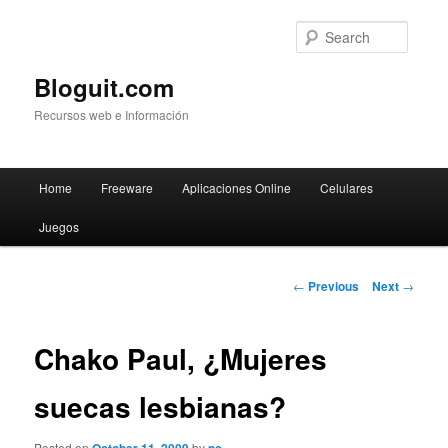
Searc
Bloguit.com
Recursos web e Información
Main
Home
Freeware
Aplicaciones Online
Celulares
Skip
menu
Juegos
to
primary
Post
←
Previous
Next
→
navigation
content
Chako Paul, ¿Mujeres
suecas lesbianas?
Posted on
by