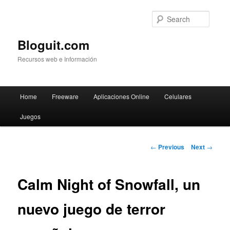
Searc
Bloguit.com
Recursos web e Información
Main
Home
Freeware
Aplicaciones Online
Celulares
Skip
menu
Juegos
to
primary
Post
←
Previous
Next
→
navigation
content
Calm Night of Snowfall, un
nuevo juego de terror