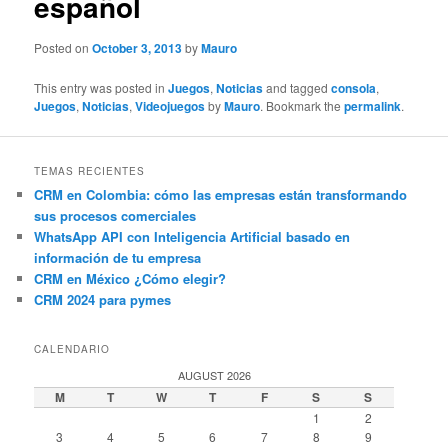
español
Posted on
October 3, 2013
by
Mauro
This entry was posted in
Juegos
,
Noticias
and tagged
consola
,
Juegos
,
Noticias
,
Videojuegos
by
Mauro
. Bookmark the
permalink
.
TEMAS RECIENTES
CRM en Colombia: cómo las empresas están transformando
sus procesos comerciales
WhatsApp API con Inteligencia Artificial basado en
información de tu empresa
CRM en México ¿Cómo elegir?
CRM 2024 para pymes
CALENDARIO
AUGUST 2026
M
T
W
T
F
S
S
1
2
3
4
5
6
7
8
9