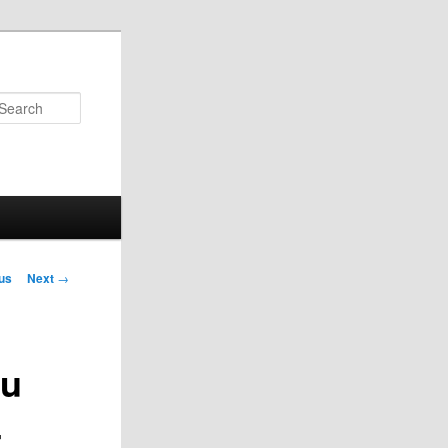
Search
us
Next
→
on
su
4