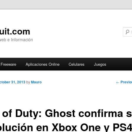
uit.com
web e Información
Freeware
Aplicaciones Online
Celulares
Juegos
Post
←
Previo
ctober 31, 2013
by
Mauro
navigati
l of Duty: Ghost confirma 
olución en Xbox One y PS