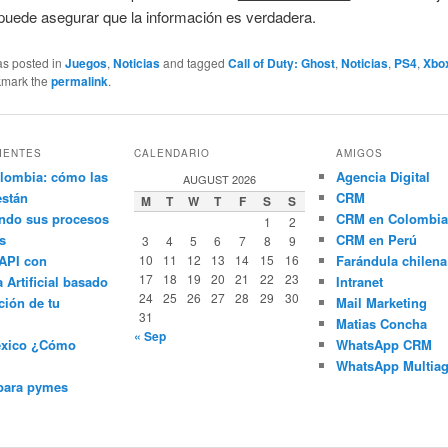
 puede asegurar que la información es verdadera.
as posted in
Juegos
,
Noticias
and tagged
Call of Duty: Ghost
,
Noticias
,
PS4
,
Xbo
kmark the
permalink
.
IENTES
CALENDARIO
AMIGOS
lombia: cómo las
Agencia Digital
AUGUST 2026
están
CRM
M
T
W
T
F
S
S
ndo sus procesos
CRM en Colombia
1
2
s
CRM en Perú
3
4
5
6
7
8
9
API con
10
11
12
13
14
15
16
Farándula chilena
17
18
19
20
21
22
23
a Artificial basado
Intranet
24
25
26
27
28
29
30
ción de tu
Mail Marketing
31
Matias Concha
« Sep
éxico ¿Cómo
WhatsApp CRM
WhatsApp Multiag
para pymes