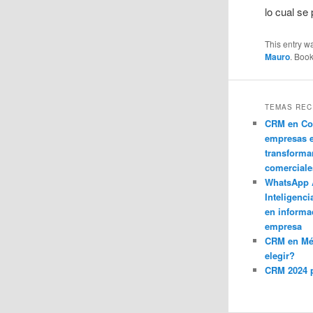
lo cual se
This entry w
Mauro
. Boo
TEMAS REC
CRM en Co
empresas 
transforma
comerciale
WhatsApp 
Inteligenci
en informa
empresa
CRM en M
elegir?
CRM 2024 