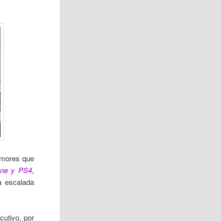
rumores que
ne y PS4
,
a escalada
utivo, por