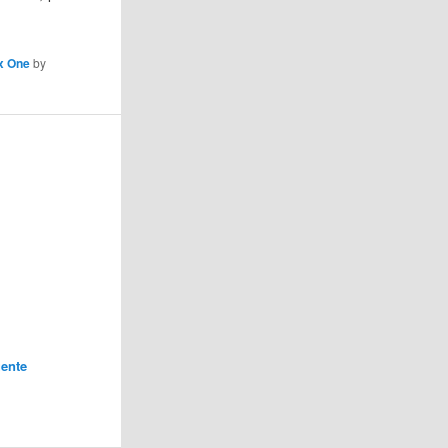
x One
by
ente