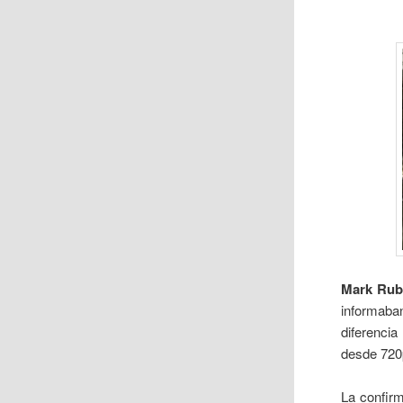
Mark Rub
informaba
diferenci
desde 720p
La confirm