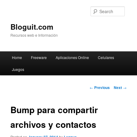
Searc
Bloguit.com
Recursos web e Información
Main
Home
Freeware
Aplicaciones Online
Celulares
Skip
menu
Juegos
to
primary
Post
←
Previous
Next
→
navigation
content
Bump para compartir
archivos y contactos
Posted on
by