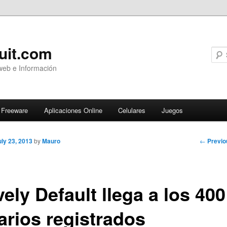
uit.com
web e Información
Freeware
Aplicaciones Online
Celulares
Juegos
Post
←
Previo
uly 23, 2013
by
Mauro
navigati
ely Default llega a los 400
arios registrados