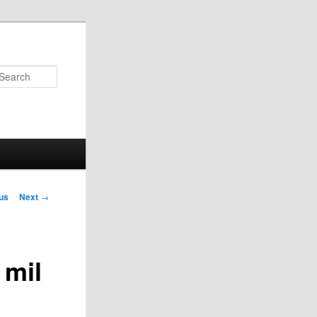
Search
us
Next
→
on
 mil