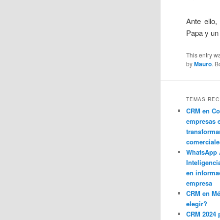
Ante ello
Papa y un 
This entry w
by
Mauro
. 
TEMAS REC
CRM en Co
empresas 
transforma
comerciale
WhatsApp 
Inteligenci
en informa
empresa
CRM en M
elegir?
CRM 2024 