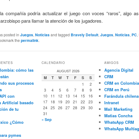
, la compañía podría actualizar el juego con voces “raros”, algo a
arzobispo para llamar la atención de los jugadores.
as posted in
Juegos
,
Noticias
and tagged
Bravely Default
,
Juegos
,
Noticias
,
PC
,
Bookmark the
permalink
.
IENTES
CALENDARIO
AMIGOS
lombia: cómo las
Agencia Digital
AUGUST 2026
están
CRM
M
T
W
T
F
S
S
ndo sus procesos
CRM en Colombia
1
2
s
CRM en Perú
3
4
5
6
7
8
9
API con
10
11
12
13
14
15
16
Farándula chilena
17
18
19
20
21
22
23
a Artificial basado
Intranet
24
25
26
27
28
29
30
ción de tu
Mail Marketing
31
Matias Concha
« Sep
éxico ¿Cómo
WhatsApp CRM
WhatsApp Multiag
para pymes