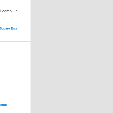
sí como un
Square Enix
ente