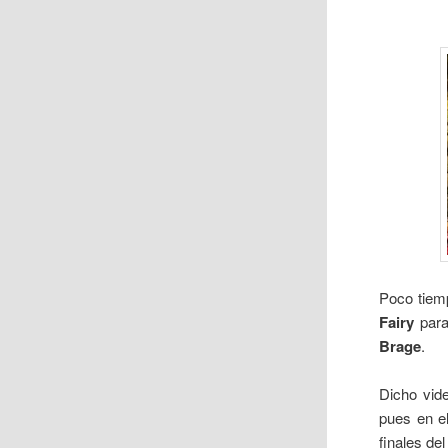
Poco tiem
Fairy
para
Brage
.
Dicho vide
pues en e
finales de