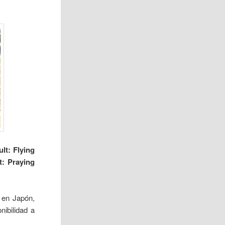
lt: Flying
t: Praying
o en Japón,
ibilidad a