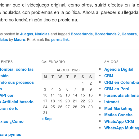
onar que el videojuego original, como otros, sufrió efectos en la
s vinculados con problemas en la política. Ahora al parecer su llegada
bre no tendrá ningún tipo de problema.
as posted in
Juegos
,
Noticias
and tagged
Borderlands
,
Borderlands 2
,
Censura
,
icias
by
Mauro
. Bookmark the
permalink
.
IENTES
CALENDARIO
AMIGOS
lombia: cómo las
Agencia Digital
AUGUST 2026
están
CRM
M
T
W
T
F
S
S
ndo sus procesos
CRM en Colombia
1
2
s
CRM en Perú
3
4
5
6
7
8
9
API con
10
11
12
13
14
15
16
Farándula chilena
17
18
19
20
21
22
23
a Artificial basado
Intranet
24
25
26
27
28
29
30
ción de tu
Mail Marketing
31
Matias Concha
« Sep
éxico ¿Cómo
WhatsApp CRM
WhatsApp Multiag
para pymes