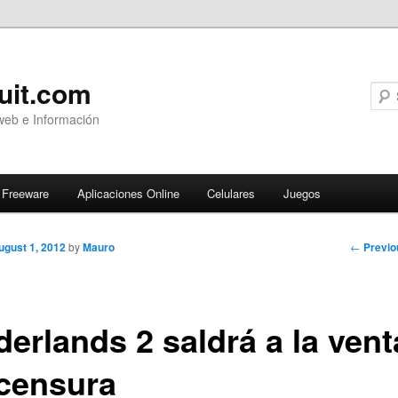
uit.com
web e Información
Freeware
Aplicaciones Online
Celulares
Juegos
Post
←
Previo
ugust 1, 2012
by
Mauro
navigati
erlands 2 saldrá a la vent
 censura