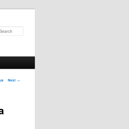
Search
us
Next
→
on
a