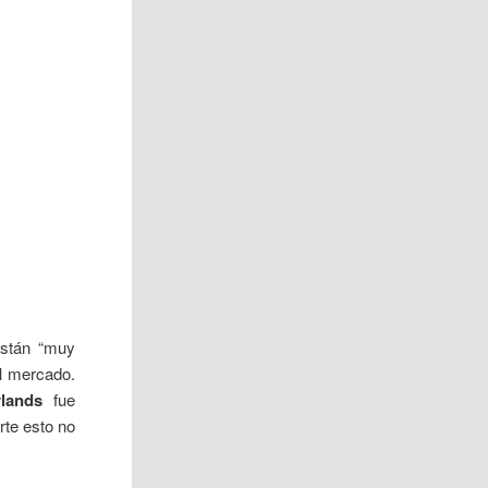
están “muy
al mercado.
lands
fue
rte esto no