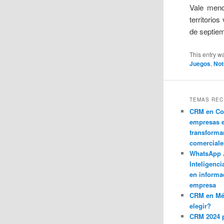
Vale menci
territorio
de septiem
This entry w
Juegos
,
Not
TEMAS REC
CRM en Co
empresas 
transforma
comerciale
WhatsApp 
Inteligenci
en informa
empresa
CRM en M
elegir?
CRM 2024 