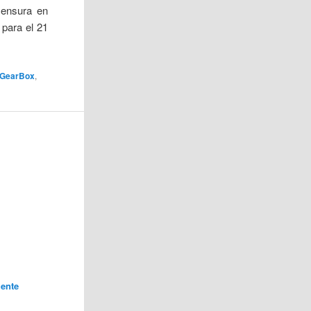
 censura en
 para el 21
GearBox
,
ente