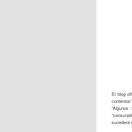
El blog of
contentos”
“Algunos
“censurado
sucederá 