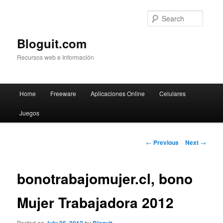
Searc
Bloguit.com
Recursos web e Información
Main
Home
Freeware
Aplicaciones Online
Celulares
Skip
menu
Juegos
to
primary
Post
←
Previous
Next
→
navigation
content
bonotrabajomujer.cl, bono
Mujer Trabajadora 2012
Posted on
by