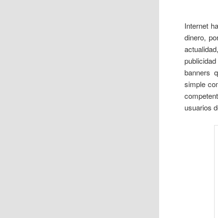
Internet h
dinero, po
actualida
publicida
banners q
simple co
competent
usuarios 