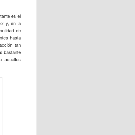
tante es el
o” y, en la
antidad de
ntes hasta
acción tan
s bastante
a aquellos