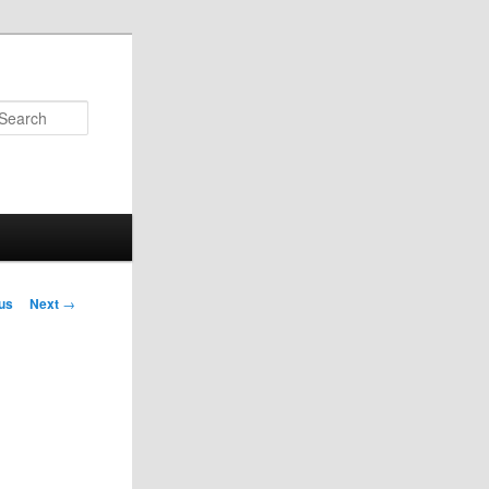
Search
us
Next
→
on