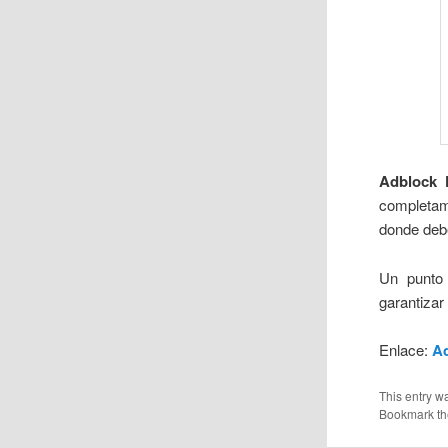
Adblock 
completam
donde debe
Un punto
garantizar
Enlace:
Ad
This entry w
Bookmark t