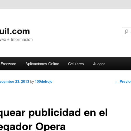
uit.com
web e Información
Freeware
Aplicaciones Online
Celulares
Juegos
Post
←
Previo
ecember 23, 2013
by
100delrojo
navigati
quear publicidad en el
egador Opera