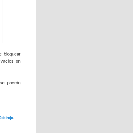
e bloquear
 vacíos en
se podrán
0delrojo
.