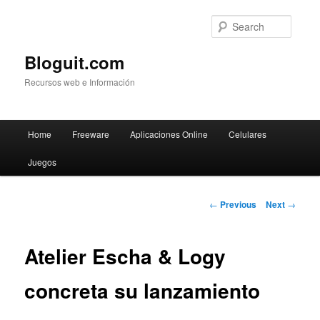
Searc
Bloguit.com
Recursos web e Información
Main
Home
Freeware
Aplicaciones Online
Celulares
Skip
menu
Juegos
to
primary
Post
←
Previous
Next
→
navigation
content
Atelier Escha & Logy
concreta su lanzamiento