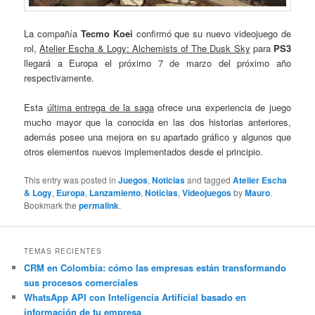
La compañía
Tecmo Koei
confirmó que su nuevo videojuego de
rol,
Atelier Escha & Logy: Alchemists of The Dusk Sky
para
PS3
llegará a Europa el próximo 7 de marzo del próximo año
respectivamente.
Esta
última entrega de la saga
ofrece una experiencia de juego
mucho mayor que la conocida en las dos historias anteriores,
además posee una mejora en su apartado gráfico y algunos que
otros elementos nuevos implementados desde el principio.
This entry was posted in
Juegos
,
Noticias
and tagged
Atelier Escha
& Logy
,
Europa
,
Lanzamiento
,
Noticias
,
Videojuegos
by
Mauro
.
Bookmark the
permalink
.
TEMAS RECIENTES
CRM en Colombia: cómo las empresas están transformando
sus procesos comerciales
WhatsApp API con Inteligencia Artificial basado en
información de tu empresa