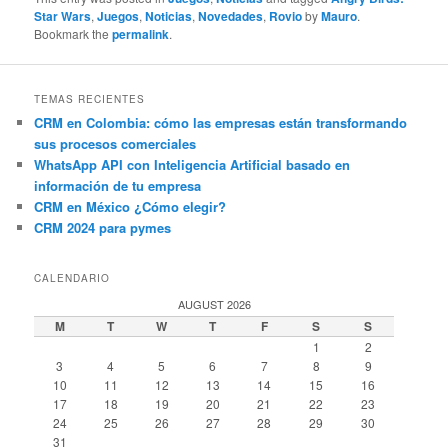
Star Wars
,
Juegos
,
Noticias
,
Novedades
,
Rovio
by
Mauro
.
Bookmark the
permalink
.
TEMAS RECIENTES
CRM en Colombia: cómo las empresas están transformando
sus procesos comerciales
WhatsApp API con Inteligencia Artificial basado en
información de tu empresa
CRM en México ¿Cómo elegir?
CRM 2024 para pymes
CALENDARIO
AUGUST 2026
M
T
W
T
F
S
S
1
2
3
4
5
6
7
8
9
10
11
12
13
14
15
16
17
18
19
20
21
22
23
24
25
26
27
28
29
30
31