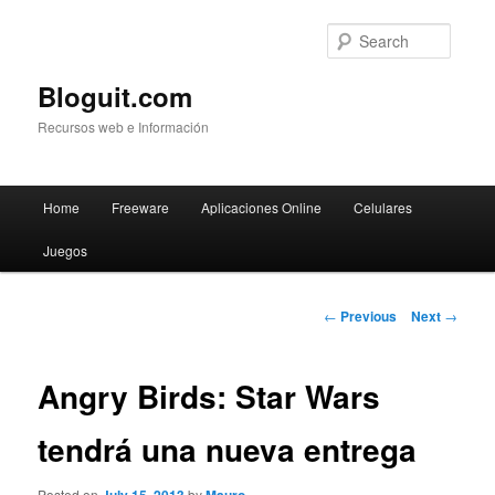
Searc
Bloguit.com
Recursos web e Información
Main
Home
Freeware
Aplicaciones Online
Celulares
Skip
menu
Juegos
to
primary
Post
←
Previous
Next
→
navigation
content
Angry Birds: Star Wars
tendrá una nueva entrega
Posted on
by