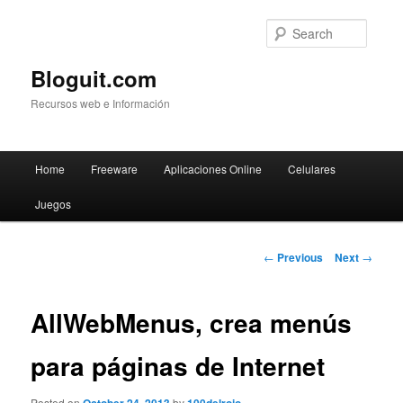
Searc
Bloguit.com
Recursos web e Información
Main
Home
Freeware
Aplicaciones Online
Celulares
Skip
menu
Juegos
to
primary
Post
←
Previous
Next
→
navigation
content
AllWebMenus, crea menús
para páginas de Internet
Posted on
by