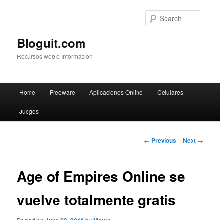
Searc
Bloguit.com
Recursos web e Información
Main
Home
Freeware
Aplicaciones Online
Celulares
Skip
menu
Juegos
to
primary
Post
←
Previous
Next
→
navigation
content
Age of Empires Online se
vuelve totalmente gratis
Posted on
by