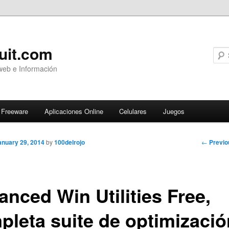
uit.com
web e Información
Freeware
Aplicaciones Online
Celulares
Juegos
Post
←
Previo
anuary 29, 2014
by
100delrojo
navigati
anced Win Utilities Free,
pleta suite de optimizació