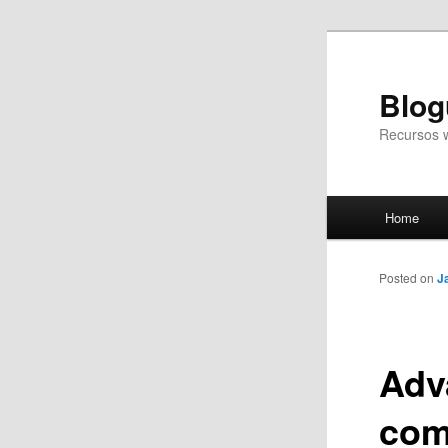
Blog
Recursos 
Main
Home
Skip
menu
to
Posted on
J
primary
Adv
content
com