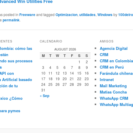
vanced Win Utilities Free
as posted in
Freeware
and tagged
Optimizacion
,
utilidades
,
Windows
by
100delro
he
permalink
.
IENTES
CALENDARIO
AMIGOS
lombia: cómo las
Agencia Digital
AUGUST 2026
están
CRM
M
T
W
T
F
S
S
ndo sus procesos
CRM en Colombia
1
2
s
CRM en Perú
3
4
5
6
7
8
9
API con
10
11
12
13
14
15
16
Farándula chilena
17
18
19
20
21
22
23
a Artificial basado
Intranet
24
25
26
27
28
29
30
ción de tu
Mail Marketing
31
Matias Concha
« Sep
éxico ¿Cómo
WhatsApp CRM
WhatsApp Multiag
para pymes