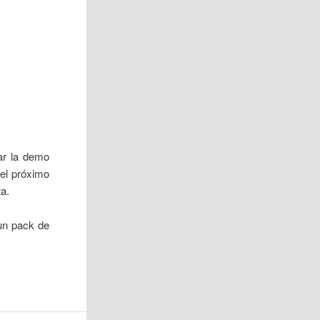
ar la demo
 el próximo
ta.
un pack de