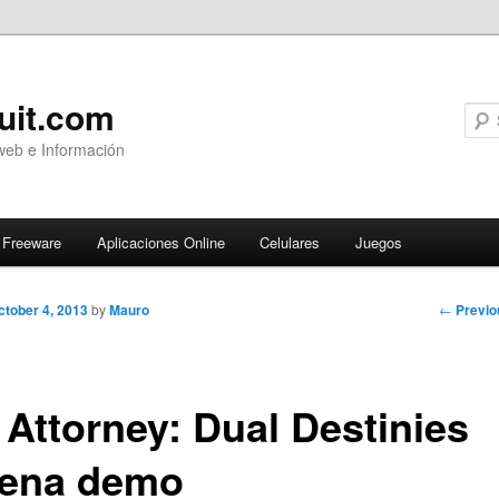
uit.com
web e Información
Freeware
Aplicaciones Online
Celulares
Juegos
Post
←
Previo
ctober 4, 2013
by
Mauro
navigati
 Attorney: Dual Destinies
rena demo