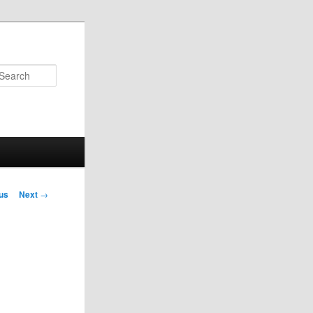
Search
us
Next
→
on