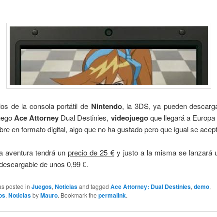
os de la consola portátil de
Nintendo
, la 3DS, ya pueden descarg
juego
Ace Attorney
Dual Destinies,
videojuego
que llegará a Europa
bre en formato digital, algo que no ha gustado pero que igual se acep
a aventura tendrá un
precio de 25 €
y justo a la misma se lanzará 
descargable de unos 0,99 €.
as posted in
Juegos
,
Noticias
and tagged
Ace Attorney: Dual Destinies
,
demo
,
os
,
Noticias
by
Mauro
. Bookmark the
permalink
.