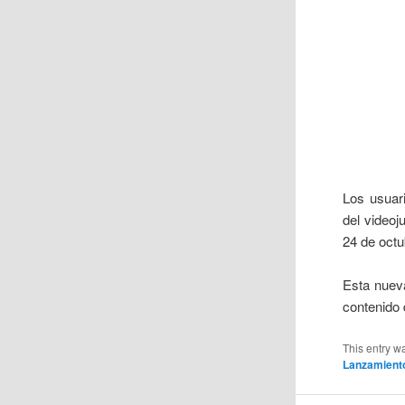
Los usuari
del video
24 de octu
Esta nuev
contenido 
This entry w
Lanzamient