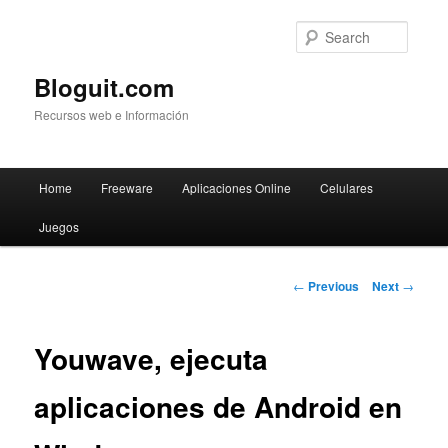
Searc
Bloguit.com
Recursos web e Información
Main
Home
Freeware
Aplicaciones Online
Celulares
Skip
menu
Juegos
to
primary
Post
←
Previous
Next
→
navigation
content
Youwave, ejecuta
aplicaciones de Android en