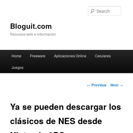
Searc
Bloguit.com
Recursos web e Información
Main
Home
Freeware
Aplicaciones Online
Celulares
Skip
menu
Juegos
to
primary
Post
←
Previous
Next
→
navigation
content
Ya se pueden descargar los
clásicos de NES desde