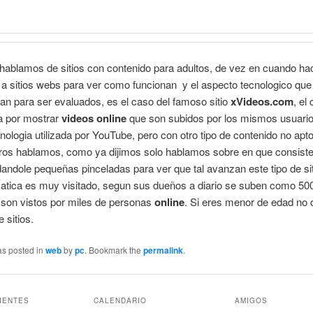
 hablamos de sitios con contenido para adultos, de vez en cuando 
 a sitios webs para ver como funcionan y el aspecto tecnologico que
an para ser evaluados, es el caso del famoso sitio
xVideos.com
, el
a por mostrar
videos online
que son subidos por los mismos usuario
ologia utilizada por YouTube, pero con otro tipo de contenido no apto
tros hablamos, como ya dijimos solo hablamos sobre en que consist
dandole pequeñas pinceladas para ver que tal avanzan este tipo de sit
atica es muy visitado, segun sus dueños a diario se suben como 50
 son vistos por miles de personas
online
. Si eres menor de edad no
e sitios.
as posted in
web
by
pc
. Bookmark the
permalink
.
IENTES
CALENDARIO
AMIGOS