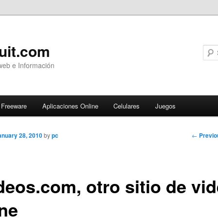
uit.com
web e Información
Freeware
Aplicaciones Online
Celulares
Juegos
Post
←
Previo
anuary 28, 2010
by
pc
navigati
deos.com, otro sitio de vi
ine