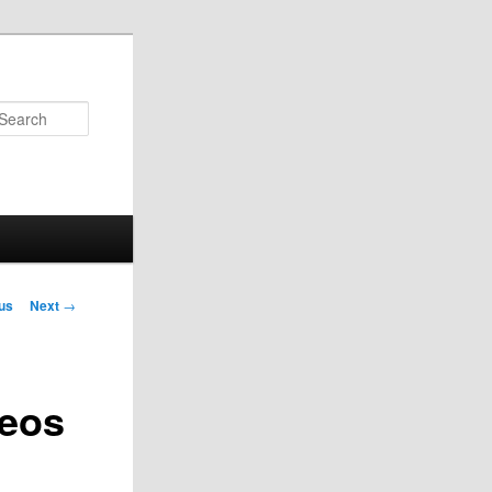
Search
us
Next
→
on
deos