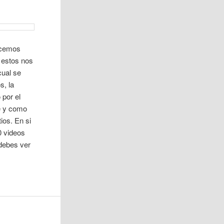
hacemos
 estos nos
 cual se
s, la
 por el
e y como
ios. En si
0 videos
 debes ver