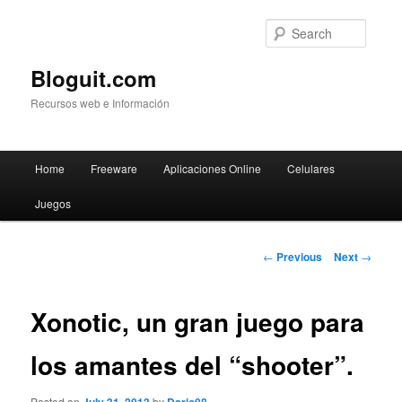
Searc
Bloguit.com
Recursos web e Información
Main
Home
Freeware
Aplicaciones Online
Celulares
Skip
menu
Juegos
to
primary
Post
←
Previous
Next
→
navigation
content
Xonotic, un gran juego para
los amantes del “shooter”.
Posted on
by