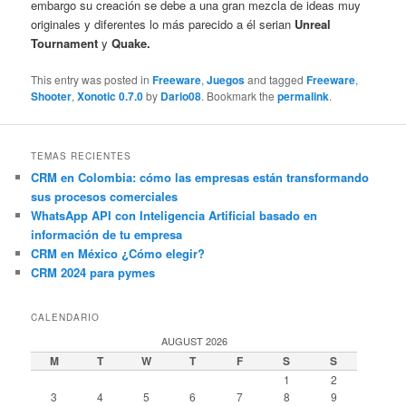
embargo su creación se debe a una gran mezcla de ideas muy
originales y diferentes lo más parecido a él serian
Unreal
Tournament
y
Quake.
This entry was posted in
Freeware
,
Juegos
and tagged
Freeware
,
Shooter
,
Xonotic 0.7.0
by
Dario08
. Bookmark the
permalink
.
TEMAS RECIENTES
CRM en Colombia: cómo las empresas están transformando
sus procesos comerciales
WhatsApp API con Inteligencia Artificial basado en
información de tu empresa
CRM en México ¿Cómo elegir?
CRM 2024 para pymes
CALENDARIO
AUGUST 2026
M
T
W
T
F
S
S
1
2
3
4
5
6
7
8
9