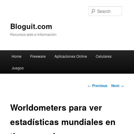
Searc
Bloguit.com
Recursos web e Información
Main
Home
Freeware
Aplicaciones Online
Celulares
Skip
menu
Juegos
to
primary
Post
←
Previous
Next
→
navigation
content
Worldometers para ver
estadísticas mundiales en