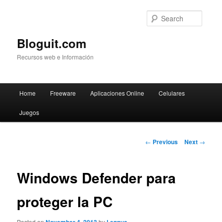
Searc
Bloguit.com
Recursos web e Información
Main
Home
Freeware
Aplicaciones Online
Celulares
Skip
menu
Juegos
to
primary
Post
←
Previous
Next
→
navigation
content
Windows Defender para
proteger la PC
Posted on
by