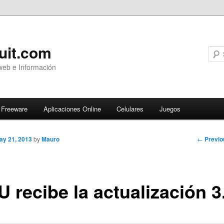
uit.com
web e Información
Freeware
Aplicaciones Online
Celulares
Juegos
Post
←
Previo
ay 21, 2013
by
Mauro
navigati
U recibe la actualización 3