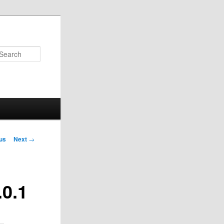
Search
us
Next
→
on
.0.1