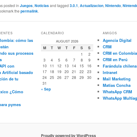
as posted in
Juegos
,
Noticias
and tagged
3.0.1
,
Actualizacion
,
Nintendo
,
Nintend
Bookmark the
permalink
.
IENTES
CALENDARIO
AMIGOS
lombia: cómo las
Agencia Digital
AUGUST 2026
están
CRM
M
T
W
T
F
S
S
ndo sus procesos
CRM en Colombia
1
2
s
CRM en Perú
3
4
5
6
7
8
9
API con
10
11
12
13
14
15
16
Farándula chilena
17
18
19
20
21
22
23
a Artificial basado
Intranet
24
25
26
27
28
29
30
ción de tu
Mail Marketing
31
Matias Concha
« Sep
éxico ¿Cómo
WhatsApp CRM
WhatsApp Multiag
para pymes
Proudly powered by WordPress