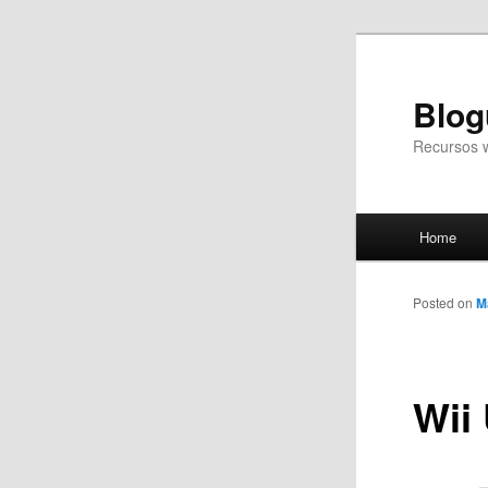
Blog
Recursos 
Main
Home
Skip
menu
to
Posted on
M
primary
Wii 
content