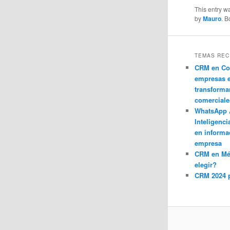
This entry w
by
Mauro
. 
TEMAS REC
CRM en Co
empresas 
transforma
comerciale
WhatsApp 
Inteligenci
en informa
empresa
CRM en M
elegir?
CRM 2024 