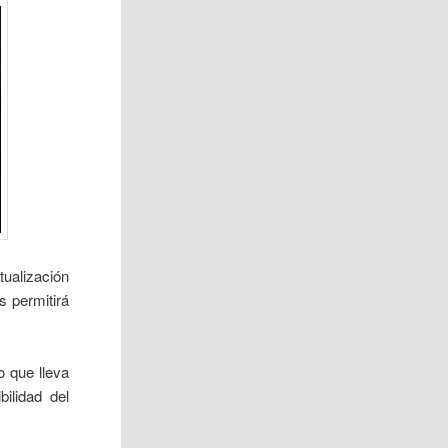
ualización
s permitirá
o que lleva
ilidad del