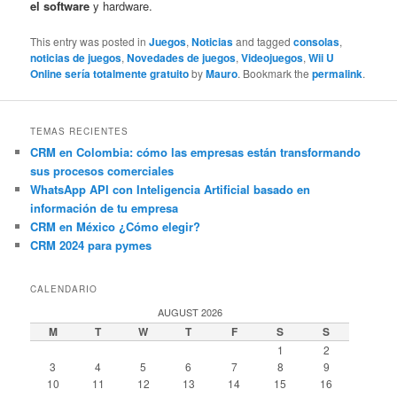
el software
y hardware.
This entry was posted in
Juegos
,
Noticias
and tagged
consolas
,
noticias de juegos
,
Novedades de juegos
,
Videojuegos
,
Wii U
Online sería totalmente gratuito
by
Mauro
. Bookmark the
permalink
.
TEMAS RECIENTES
CRM en Colombia: cómo las empresas están transformando
sus procesos comerciales
WhatsApp API con Inteligencia Artificial basado en
información de tu empresa
CRM en México ¿Cómo elegir?
CRM 2024 para pymes
CALENDARIO
AUGUST 2026
M
T
W
T
F
S
S
1
2
3
4
5
6
7
8
9
10
11
12
13
14
15
16