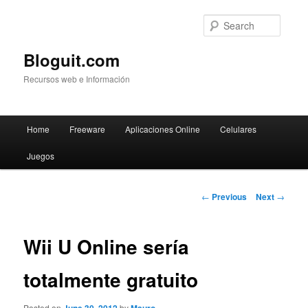
Searc
Bloguit.com
Recursos web e Información
Main
Home
Freeware
Aplicaciones Online
Celulares
Skip
menu
Juegos
to
primary
Post
←
Previous
Next
→
navigation
content
Wii U Online sería
totalmente gratuito
Posted on
by