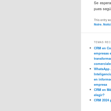
Se espera
pues según
This entry w
Noire
,
Notic
TEMAS REC
CRM en Co
empresas 
transforma
comerciale
WhatsApp 
Inteligenci
en informa
empresa
CRM en M
elegir?
CRM 2024 