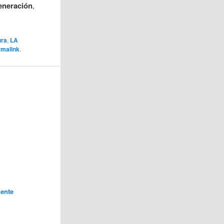
eneración
,
ura
,
LA
rmalink
.
ente