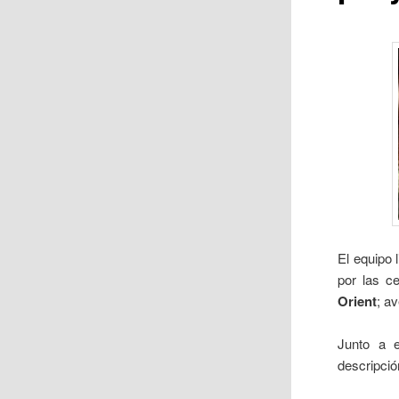
El equipo 
por las c
Orient
; a
Junto a e
descripció