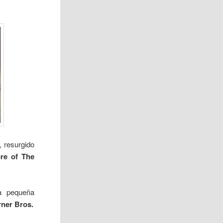
, resurgido
re of The
a pequeña
ner Bros.