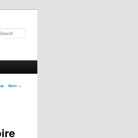
Search
us
Next
→
on
ire