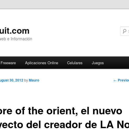
uit.com
web e Información
Freeware
Aplicaciones Online
Celulares
Juegos
Post
←
Previo
ugust 30, 2012
by
Mauro
navigati
e of the orient, el nuevo
yecto del creador de LA No