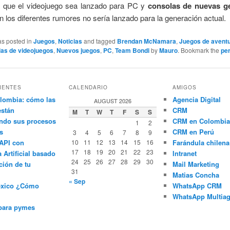
 que el videojuego sea lanzado para PC y
consolas de nuevas g
 los diferentes rumores no sería lanzado para la generación actual.
as posted in
Juegos
,
Noticias
and tagged
Brendan McNamara
,
Juegos de avent
ias de videojuegos
,
Nuevos juegos
,
PC
,
Team Bondi
by
Mauro
. Bookmark the
pe
IENTES
CALENDARIO
AMIGOS
lombia: cómo las
Agencia Digital
AUGUST 2026
están
CRM
M
T
W
T
F
S
S
ndo sus procesos
CRM en Colombia
1
2
s
CRM en Perú
3
4
5
6
7
8
9
API con
10
11
12
13
14
15
16
Farándula chilena
17
18
19
20
21
22
23
a Artificial basado
Intranet
24
25
26
27
28
29
30
ción de tu
Mail Marketing
31
Matias Concha
« Sep
éxico ¿Cómo
WhatsApp CRM
WhatsApp Multiag
para pymes