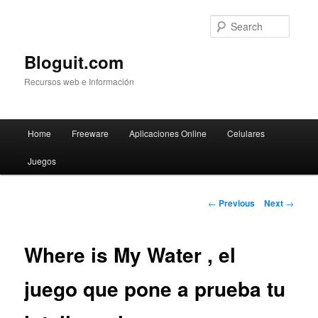
Searc
Bloguit.com
Recursos web e Información
Main
Home
Freeware
Aplicaciones Online
Celulares
Skip
menu
Juegos
to
primary
Post
←
Previous
Next
→
navigation
content
Where is My Water , el
juego que pone a prueba tu