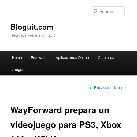
Searc
Bloguit.com
Recursos web e Información
Main
Home
Freeware
Aplicaciones Online
Celulares
Skip
menu
Juegos
to
primary
Post
←
Previous
Next
→
navigation
content
WayForward prepara un
videojuego para PS3, Xbox