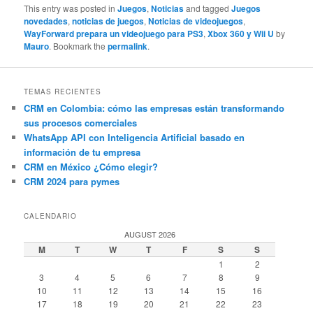
This entry was posted in
Juegos
,
Noticias
and tagged
Juegos
novedades
,
noticias de juegos
,
Noticias de videojuegos
,
WayForward prepara un videojuego para PS3
,
Xbox 360 y Wii U
by
Mauro
. Bookmark the
permalink
.
TEMAS RECIENTES
CRM en Colombia: cómo las empresas están transformando
sus procesos comerciales
WhatsApp API con Inteligencia Artificial basado en
información de tu empresa
CRM en México ¿Cómo elegir?
CRM 2024 para pymes
CALENDARIO
AUGUST 2026
M
T
W
T
F
S
S
1
2
3
4
5
6
7
8
9
10
11
12
13
14
15
16
17
18
19
20
21
22
23