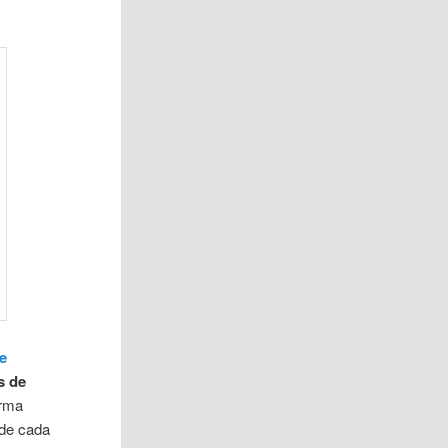
ne
s de
orma
 de cada