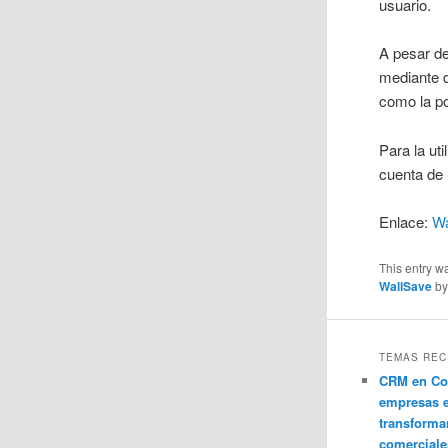
usuario.
A pesar de
mediante d
como la po
Para la ut
cuenta de 
Enlace:
Wa
This entry w
WallSave
b
TEMAS REC
CRM en Co
empresas 
transforma
comerciale