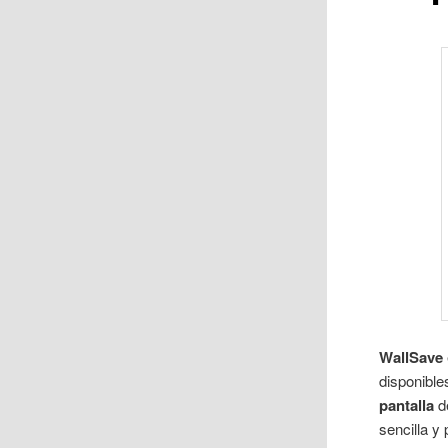
WallSave
disponible
pantalla
de
sencilla y