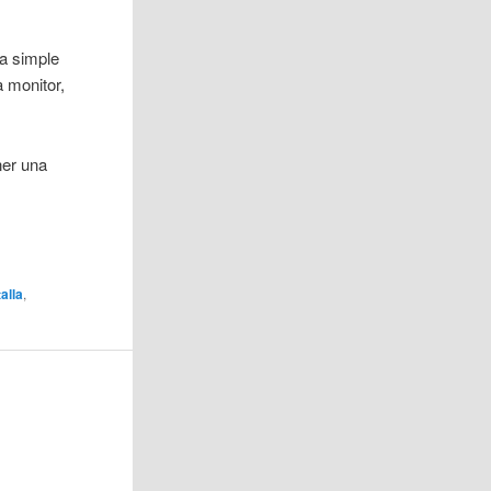
ma simple
 monitor,
ner una
alla
,