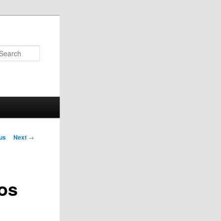
Search
us
Next
→
on
os