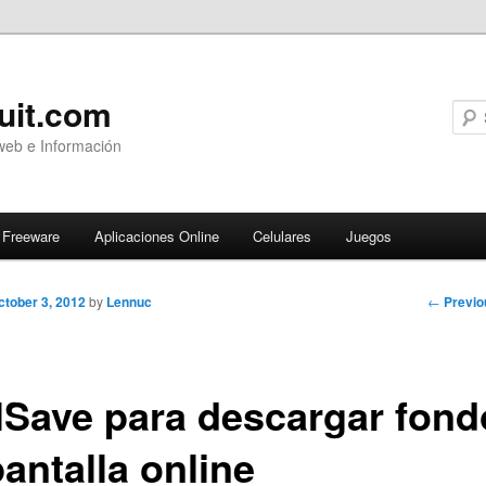
uit.com
web e Información
Freeware
Aplicaciones Online
Celulares
Juegos
Post
←
Previo
ctober 3, 2012
by
Lennuc
navigati
lSave para descargar fond
antalla online