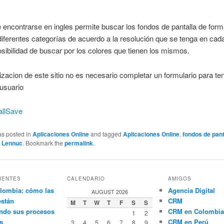
 encontrarse en ingles permite buscar los fondos de pantalla de for
iferentes categorías de acuerdo a la resolución que se tenga en cada
sibilidad de buscar por los colores que tienen los mismos.
ilizacion de este sitio no es necesario completar un formulario para te
usuario
llSave
as posted in
Aplicaciones Online
and tagged
Aplicaciones Online
,
fondos de pant
y
Lennuc
. Bookmark the
permalink
.
IENTES
CALENDARIO
AMIGOS
lombia: cómo las
Agencia Digital
AUGUST 2026
están
CRM
M
T
W
T
F
S
S
ndo sus procesos
CRM en Colombia
1
2
s
CRM en Perú
3
4
5
6
7
8
9