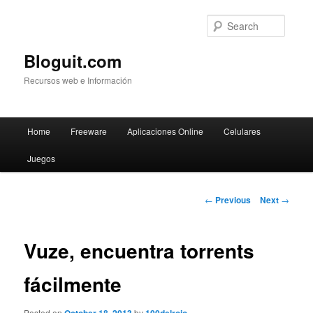
Searc
Bloguit.com
Recursos web e Información
Main
Home
Freeware
Aplicaciones Online
Celulares
Skip
menu
Juegos
to
primary
Post
←
Previous
Next
→
navigation
content
Vuze, encuentra torrents
fácilmente
Posted on
by