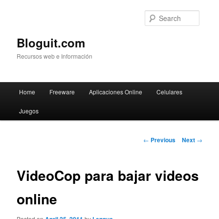
Searc
Bloguit.com
Recursos web e Información
Main
Home
Freeware
Aplicaciones Online
Celulares
Skip
menu
Juegos
to
primary
Post
←
Previous
Next
→
navigation
content
VideoCop para bajar videos
online
Posted on
by