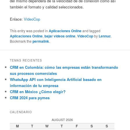
del mismo dependerá de la velocidad de de conexión como así
también el formato y calidad seleccionados.
Enlace:
VideoCop
This entry was posted in
Aplicaciones Online
and tagged
Aplicaciones Online
,
bajar videos online
,
VideoCop
by
Lennuc
.
Bookmark the
permalink
.
TEMAS RECIENTES
CRM en Colombia: cómo las empresas están transformando
sus procesos comerciales
WhatsApp API con Inteligencia Artificial basado en
información de tu empresa
CRM en México ¿Cómo elegir?
CRM 2024 para pymes
CALENDARIO
AUGUST 2026
M
T
W
T
F
S
S