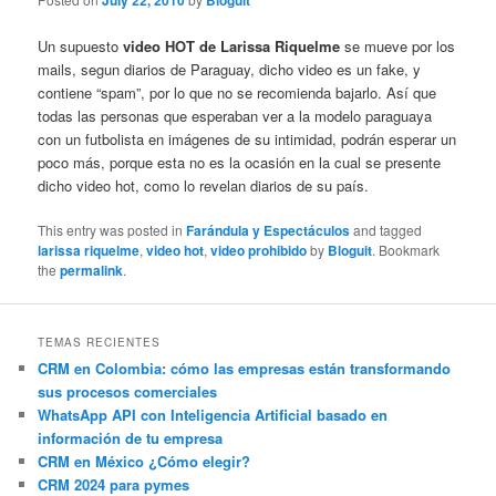
July 22, 2010
Bloguit
Un supuesto
video HOT de Larissa Riquelme
se mueve por los
mails, segun diarios de Paraguay, dicho video es un fake, y
contiene “spam”, por lo que no se recomienda bajarlo. Así que
todas las personas que esperaban ver a la modelo paraguaya
con un futbolista en imágenes de su intimidad, podrán esperar un
poco más, porque esta no es la ocasión en la cual se presente
dicho video hot, como lo revelan diarios de su país.
This entry was posted in
Farándula y Espectáculos
and tagged
larissa riquelme
,
video hot
,
video prohibido
by
Bloguit
. Bookmark
the
permalink
.
TEMAS RECIENTES
CRM en Colombia: cómo las empresas están transformando
sus procesos comerciales
WhatsApp API con Inteligencia Artificial basado en
información de tu empresa
CRM en México ¿Cómo elegir?
CRM 2024 para pymes