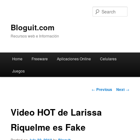
Searc
Bloguit.com
Recursos web e Información
Main
Home
Freeware
Aplicaciones Online
Celulares
Skip
menu
Juegos
to
primary
Post
←
Previous
Next
→
navigation
content
Video HOT de Larissa
Riquelme es Fake
Posted on
by