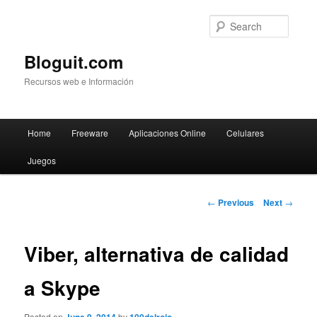
Searc
Bloguit.com
Recursos web e Información
Main
Home
Freeware
Aplicaciones Online
Celulares
Skip
menu
Juegos
to
primary
Post
←
Previous
Next
→
navigation
content
Viber, alternativa de calidad
a Skype
Posted on
by