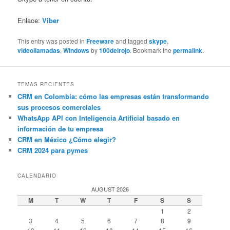
Enlace:
Viber
This entry was posted in
Freeware
and tagged
skype
,
videollamadas
,
Windows
by
100delrojo
. Bookmark the
permalink
.
TEMAS RECIENTES
CRM en Colombia: cómo las empresas están transformando
sus procesos comerciales
WhatsApp API con Inteligencia Artificial basado en
información de tu empresa
CRM en México ¿Cómo elegir?
CRM 2024 para pymes
CALENDARIO
AUGUST 2026
M
T
W
T
F
S
S
1
2
3
4
5
6
7
8
9