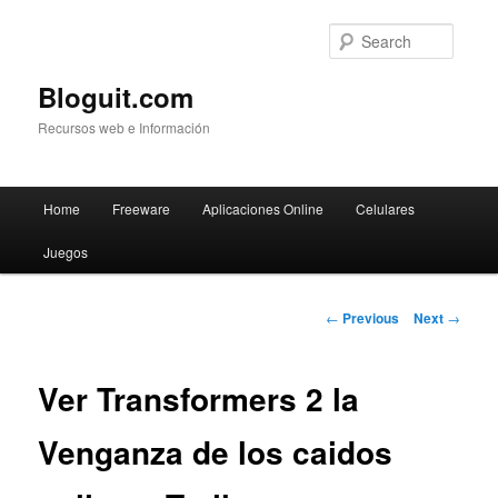
Searc
Bloguit.com
Recursos web e Información
Main
Home
Freeware
Aplicaciones Online
Celulares
Skip
menu
Juegos
to
primary
Post
←
Previous
Next
→
navigation
content
Ver Transformers 2 la
Venganza de los caidos