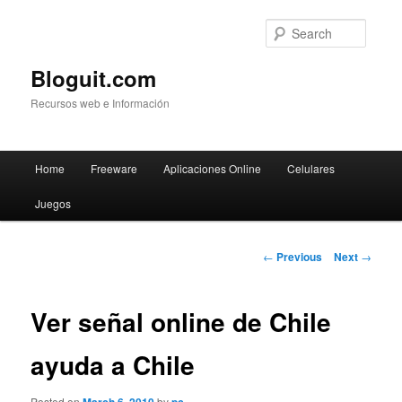
Searc
Bloguit.com
Recursos web e Información
Main
Home
Freeware
Aplicaciones Online
Celulares
Skip
menu
Juegos
to
primary
Post
←
Previous
Next
→
navigation
content
Ver señal online de Chile
ayuda a Chile
Posted on
by