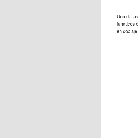
Una de las
fanaticos 
en doblaje