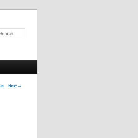
Search
us
Next
→
on