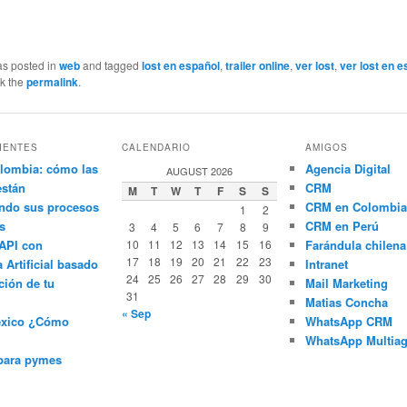
as posted in
web
and tagged
lost en español
,
trailer online
,
ver lost
,
ver lost en 
k the
permalink
.
IENTES
CALENDARIO
AMIGOS
lombia: cómo las
Agencia Digital
AUGUST 2026
están
CRM
M
T
W
T
F
S
S
ndo sus procesos
CRM en Colombia
1
2
s
CRM en Perú
3
4
5
6
7
8
9
API con
10
11
12
13
14
15
16
Farándula chilena
17
18
19
20
21
22
23
a Artificial basado
Intranet
24
25
26
27
28
29
30
ción de tu
Mail Marketing
31
Matias Concha
« Sep
éxico ¿Cómo
WhatsApp CRM
WhatsApp Multiag
para pymes