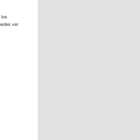
 los
uedes ver