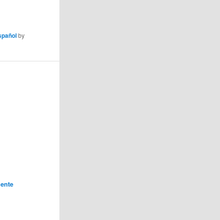
español
by
ente