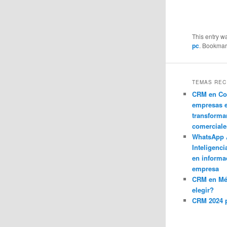
This entry w
pc
. Bookmar
TEMAS REC
CRM en Co
empresas 
transforma
comerciale
WhatsApp 
Inteligenci
en informa
empresa
CRM en M
elegir?
CRM 2024 