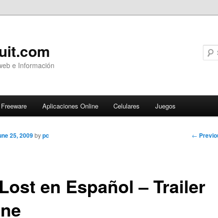
uit.com
web e Información
Freeware
Aplicaciones Online
Celulares
Juegos
Post
←
Previo
une 25, 2009
by
pc
navigati
Lost en Español – Trailer
ine