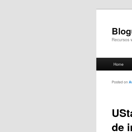
Blog
Recursos 
Main
Home
Skip
menu
to
Posted on
A
primary
USt
content
de i