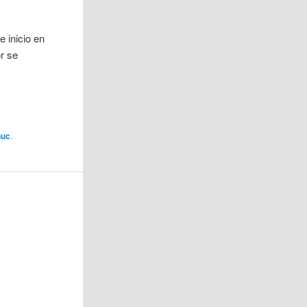
 inicio en
r se
nuc
.