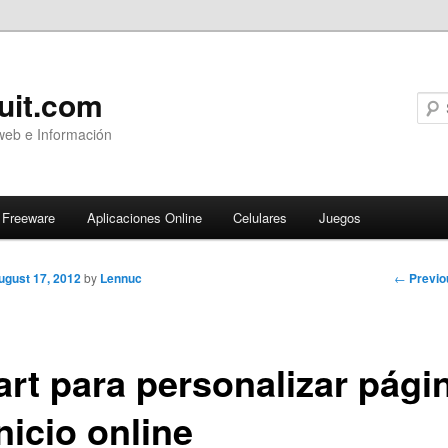
uit.com
web e Información
Freeware
Aplicaciones Online
Celulares
Juegos
Post
←
Previo
ugust 17, 2012
by
Lennuc
navigati
art para personalizar pági
nicio online