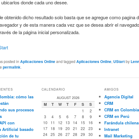
a ubicarlos donde cada uno desee.
 obtenido dicho resultado solo basta que se agregue como pagina de
navegador y de esta manera cada vez que se desea abrir el navegado
través de la página inicial personalizada.
tart
as posted in
Aplicaciones Online
and tagged
Aplicaciones Online
,
UStart
by
Len
he
permalink
.
IENTES
CALENDARIO
AMIGOS
lombia: cómo las
Agencia Digital
AUGUST 2026
están
CRM
M
T
W
T
F
S
S
ndo sus procesos
CRM en Colombia
1
2
s
CRM en Perú
3
4
5
6
7
8
9
API con
10
11
12
13
14
15
16
Farándula chilena
17
18
19
20
21
22
23
a Artificial basado
Intranet
24
25
26
27
28
29
30
ción de tu
Mail Marketing