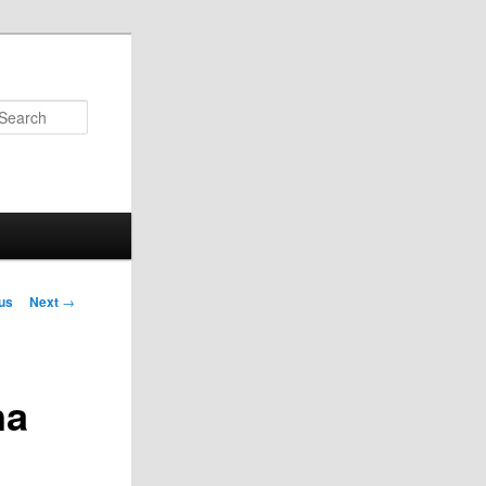
Search
us
Next
→
on
na