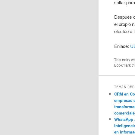
soltar par
Después de
el propio 
efectúe a 
Enlace:
US
This entry w
Bookmark t
TEMAS REC
CRM en Co
empresas 
transforma
comerciale
WhatsApp 
Inteligenci
en informa