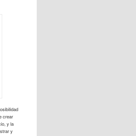
osibilidad
e crear
io, y la
strar y