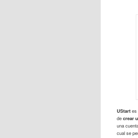
UStart
es 
de
crear 
una cuenta
cual se pe