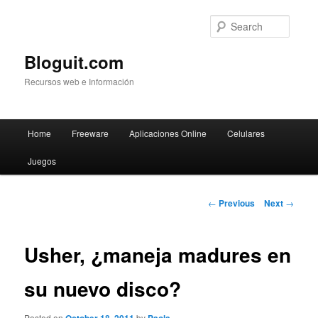
Searc
Bloguit.com
Recursos web e Información
Main
Home
Freeware
Aplicaciones Online
Celulares
Skip
menu
Juegos
to
primary
Post
←
Previous
Next
→
navigation
content
Usher, ¿maneja madures en
su nuevo disco?
Posted on
by