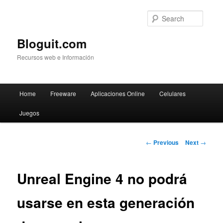
Searc
Bloguit.com
Recursos web e Información
Main
Home
Freeware
Aplicaciones Online
Celulares
Skip
menu
Juegos
to
primary
Post
←
Previous
Next
→
navigation
content
Unreal Engine 4 no podrá
usarse en esta generación