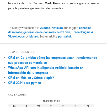
fundador de Epic Games,
Mark Rein
, es un motor gráfico creado
para la próxima generación de consolas.
This entry was posted in
Juegos
,
Noticias
and tagged
consolas
,
desarrollo
,
generacion de consolas
,
Next Gen
,
Unreal Engine 4
,
Videojuegos
by
Mauro
. Bookmark the
permalink
.
TEMAS RECIENTES
CRM en Colombia: cómo las empresas están transformando
sus procesos comerciales
WhatsApp API con Inteligencia Artificial basado en
información de tu empresa
CRM en México ¿Cómo elegir?
CRM 2024 para pymes
CALENDARIO
AUGUST 2026
M
T
W
T
F
S
S