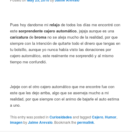
May 25, 2010
Jaime Arevalo
Pues hoy dandome mi
relajo
de todos los días me encontré con
este
sorprendente cajero automático
, jajaja aunque es una
caricatura
de
broma
no se aleja mucho de la realidad, por que
siempre con la intención de quitarte todo el dinero que tengas en
tu bolsillo, aunque yo nunca había visto las donaciones por
cajero automático, este realmente me sorprendió y al mismo
tiempo me confundió.
Jejeje con el otro cajero automático que me encontre fue con
este que les dejo arriba, algo que se asemeja mucho a mi
realidad, por que siempre con el animo de bajarle el auto estima
a uno.
This entry was posted in
Curiosidades
and tagged
Cajero
,
Humor
,
imagen
by
Jaime Arevalo
. Bookmark the
permalink
.