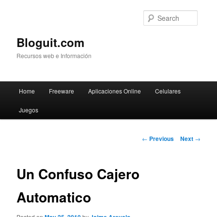
Searc
Bloguit.com
Recursos web e Información
Main
Home
Freeware
Aplicaciones Online
Celulares
Skip
menu
Juegos
to
primary
Post
←
Previous
Next
→
navigation
content
Un Confuso Cajero
Automatico
Posted on
by