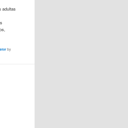
s adultas
os
os,
ator
by