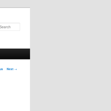
Search
us
Next
→
on