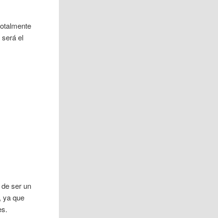
totalmente
 será el
 de ser un
, ya que
es.