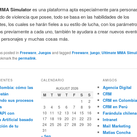
 MMA Simulator
es una plataforma apta especialmente para persona
ado de violencia que posee, todo se basa en las habilidades de los
es, los cuales se harán fieles a su estilo de lucha, con los parámetr
os previamente a cada uno, también te ayudara a crear nuevos event
 personajes y muchas cosas más.
as posted in
Freeware
,
Juegos
and tagged
Freeware
,
juego
,
Ultimate MMA Simul
ookmark the
permalink
.
IENTES
CALENDARIO
AMIGOS
lombia: cómo las
Agencia Digital
AUGUST 2026
están
CRM
M
T
W
T
F
S
S
ndo sus procesos
CRM en Colombia
1
2
s
CRM en Perú
3
4
5
6
7
8
9
API con
10
11
12
13
14
15
16
Farándula chilena
17
18
19
20
21
22
23
a Artificial basado
Intranet
24
25
26
27
28
29
30
ción de tu
Mail Marketing
31
Matias Concha
« Sep