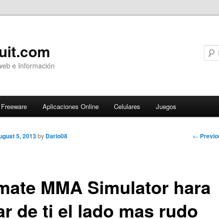
uit.com
web e Información
Freeware
Aplicaciones Online
Celulares
Juegos
Post
←
Previo
ugust 5, 2013
by
Dario08
navigati
imate MMA Simulator hara
r de ti el lado mas rudo