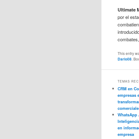
Ultimate
por el est
combatient
introducid
combates,
This entry w
Dario08
. B
TEMAS REC
CRM en Co
empresas 
transforma
comerciale
WhatsApp 
Inteligenci
en informa
empresa