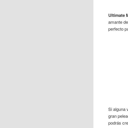
Ultimate
amante del
perfecto p
Si alguna 
gran pelea
podrás cre