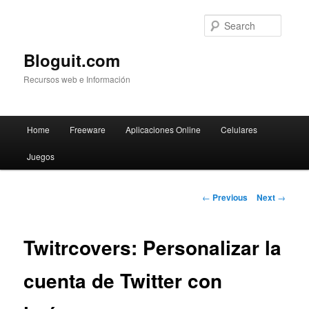
Searc
Bloguit.com
Recursos web e Información
Main
Home
Freeware
Aplicaciones Online
Celulares
Skip
menu
Juegos
to
primary
Post
←
Previous
Next
→
navigation
content
Twitrcovers: Personalizar la
cuenta de Twitter con