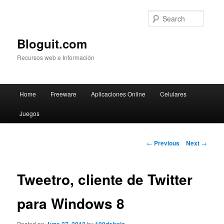
Searc
Bloguit.com
Recursos web e Información
Main
Home
Freeware
Aplicaciones Online
Celulares
Skip
menu
Juegos
to
primary
Post
←
Previous
Next
→
navigation
content
Tweetro, cliente de Twitter
para Windows 8
Posted on
by