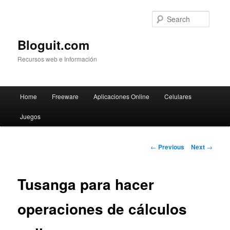
Searc
Bloguit.com
Recursos web e Información
Main
Home
Freeware
Aplicaciones Online
Celulares
Skip
menu
Juegos
to
primary
Post
←
Previous
Next
→
navigation
content
Tusanga para hacer
operaciones de cálculos