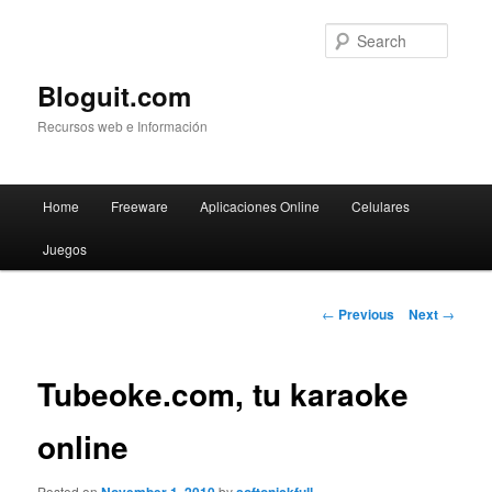
Searc
Bloguit.com
Recursos web e Información
Main
Home
Freeware
Aplicaciones Online
Celulares
Skip
menu
Juegos
to
primary
Post
←
Previous
Next
→
navigation
content
Tubeoke.com, tu karaoke
online
Posted on
by