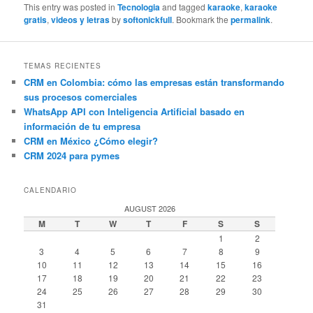
This entry was posted in
Tecnologia
and tagged
karaoke
,
karaoke
gratis
,
videos y letras
by
softonickfull
. Bookmark the
permalink
.
TEMAS RECIENTES
CRM en Colombia: cómo las empresas están transformando
sus procesos comerciales
WhatsApp API con Inteligencia Artificial basado en
información de tu empresa
CRM en México ¿Cómo elegir?
CRM 2024 para pymes
CALENDARIO
AUGUST 2026
M
T
W
T
F
S
S
1
2
3
4
5
6
7
8
9
10
11
12
13
14
15
16
17
18
19
20
21
22
23
24
25
26
27
28
29
30
31