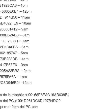
B1923CA6 – 1pm
5665E0B4 – 12pm
DF914B56 – 11am
B4092FE9 – 10am
53861412 – 9am
B38D52AB3 – 8am
FDF7D771 – 7am
2D13A0B5 – 6am
62185747 – 5am
73B233DB – 4am
417B67E6 – 3am
205A33BBA – 2am
7575FA6A – 1am
C8D946B2 – 12am
em de la mochila x 99: 68E6EAC16AB638B4
tem del PC x 99: D261DC6D197B4DC2
primer ítem del PC por: