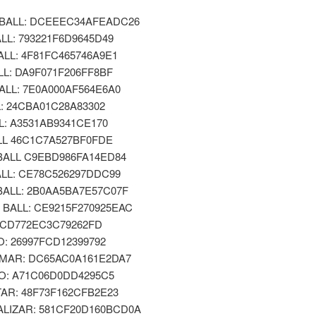
BALL: DCEEEC34AFEADC26
LL: 793221F6D9645D49
LL: 4F81FC465746A9E1
L: DA9F071F206FF8BF
ALL: 7E0A000AF564E6A0
: 24CBA01C28A83302
L: A3531AB9341CE170
LL 46C1C7A527BF0FDE
BALL C9EBD986FA14ED84
ALL: CE78C526297DDC99
BALL: 2B0AA5BA7E57C07F
BALL: CE9215F270925EAC
 CD772EC3C79262FD
: 26997FCD12399792
MAR: DC65AC0A161E2DA7
O: A71C06D0DD4295C5
AR: 48F73F162CFB2E23
ALIZAR: 581CF20D160BCD0A