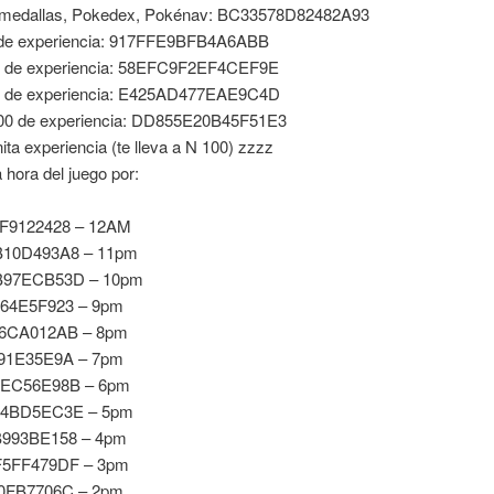
 medallas, Pokedex, Pokénav: BC33578D82482A93
 de experiencia: 917FFE9BFB4A6ABB
0 de experiencia: 58EFC9F2EF4CEF9E
0 de experiencia: E425AD477EAE9C4D
00 de experiencia: DD855E20B45F51E3
nita experiencia (te lleva a N 100) zzzz
 hora del juego por:
F9122428 – 12AM
10D493A8 – 11pm
B97ECB53D – 10pm
64E5F923 – 9pm
6CA012AB – 8pm
91E35E9A – 7pm
EC56E98B – 6pm
A4BD5EC3E – 5pm
993BE158 – 4pm
5FF479DF – 3pm
0FB7706C – 2pm