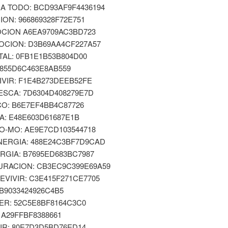
A TODO: BCD93AF9F4436194
ON: 966869328F72E751
OCION A6EA9709AC3BD723
OCION: D3B69AA4CF227A57
TAL: 0FB1E1B53B804D00
 855D6C463E8AB559
IVIR: F1E4B273DEEB52FE
ESCA: 7D6304D408279E7D
O: B6E7EF4BB4C87726
A: E48E603D61687E1B
O-MO: AE9E7CD103544718
NERGIA: 488E24C3BF7D9CAD
RGIA: B7695ED683BC7987
URACION: CB3EC9C399E69A59
EVIVIR: C3E415F271CE7705
B9033424926C4B5
ER: 52C5E8BF8164C3C0
11A29FFBF8388661
IR: 80E7D3D5BD76ED14