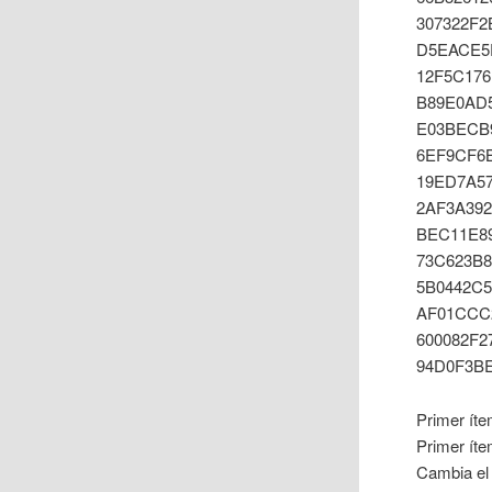
307322F2
D5EACE5F
12F5C176
B89E0AD5
E03BECB9
6EF9CF6
19ED7A57
2AF3A392
BEC11E89
73C623B8
5B0442C5
AF01CCC
600082F2
94D0F3BE
Primer ít
Primer í
Cambia el 