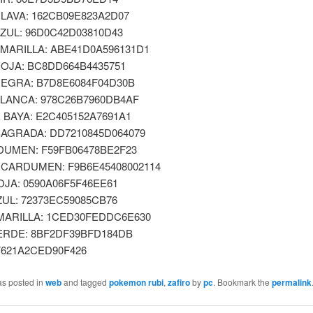
LAVA: 162CB09E823A2D07
ZUL: 96D0C42D03810D43
AMARILLA: ABE41D0A596131D1
ROJA: BC8DD664B4435751
NEGRA: B7D8E6084F04D30B
BLANCA: 978C26B7960DB4AF
BAYA: E2C405152A7691A1
SAGRADA: DD7210845D064079
DUMEN: F59FB06478BE2F23
CARDUMEN: F9B6E45408002114
JA: 0590A06F5F46EE61
UL: 72373EC59085CB76
MARILLA: 1CED30FEDDC6E630
ERDE: 8BF2DF39BFD184DB
F621A2CED90F426
as posted in
web
and tagged
pokemon rubi
,
zafiro
by
pc
. Bookmark the
permalink