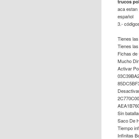
trucos po
aca estan 
español
3.- código
Tienes la
Tienes la
Fichas d
Mucho Di
Activar P
03C39BA
85DC5BF
Desactiva
2C770C0
AEA1B76
Sin batal
Saco De H
Tiempo in
Infinitas