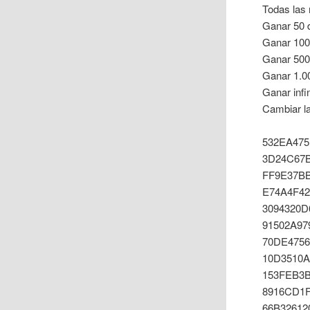
Todas las
Ganar 50
Ganar 10
Ganar 50
Ganar 1.0
Ganar infi
Cambiar la
532EA475
3D24C67B
FF9E37B
E74A4F42
3094320D
91502A97
70DE4756
10D3510
153FEB3B
8916CD1F
66B32612