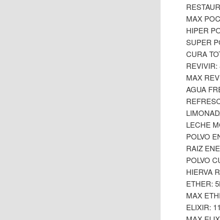
RESTAUR
MAX POCI
HIPER P
SUPER P
CURA TO
REVIVIR:
MAX REV
AGUA FR
REFRESC
LIMONAD
LECHE M
POLVO E
RAIZ ENE
POLVO C
HIERVA R
ETHER: 5
MAX ETH
ELIXIR: 
MAX ELIX