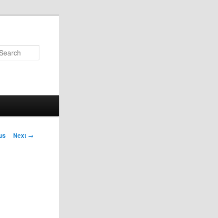
Search
us
Next
→
on