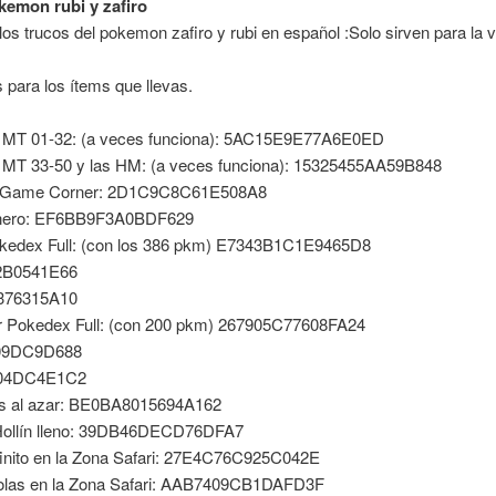
kemon rubi y zafiro
los trucos del pokemon zafiro y rubi en español :Solo sirven para la 
s para los ítems que llevas.
s MT 01-32: (a veces funciona): 5AC15E9E77A6E0ED
s MT 33-50 y las HM: (a veces funciona): 15325455AA59B848
e Game Corner: 2D1C9C8C61E508A8
nero: EF6BB9F3A0BDF629
okedex Full: (con los 386 pkm) E7343B1C1E9465D8
2B0541E66
376315A10
r Pokedex Full: (con 200 pkm) 267905C77608FA24
09DC9D688
04DC4E1C2
las al azar: BE0BA8015694A162
ollín lleno: 39DB46DECD76DFA7
finito en la Zona Safari: 27E4C76C925C042E
 Bolas en la Zona Safari: AAB7409CB1DAFD3F