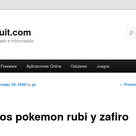
uit.com
web e Información
Freeware
Aplicaciones Online
Celulares
Juegos
Post
←
Previo
ctober 26, 2008
by
pc
navigati
cos pokemon rubi y zafiro