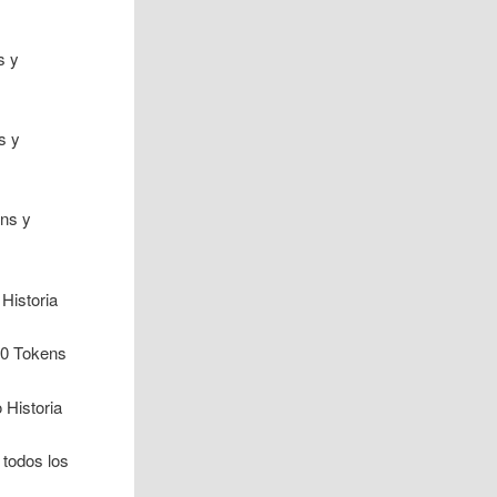
s y
s y
ens y
Historia
 30 Tokens
 Historia
 todos los