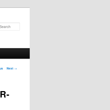
Search
us
Next
→
on
R-