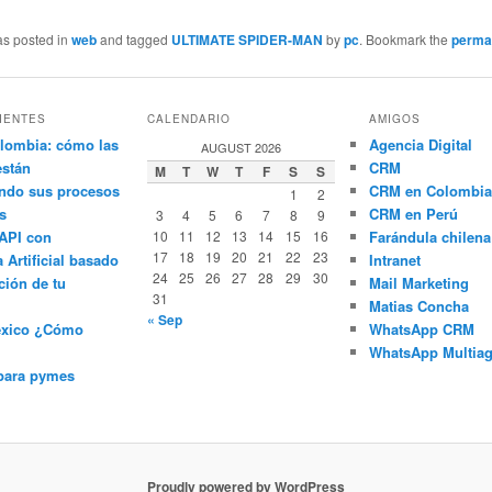
as posted in
web
and tagged
ULTIMATE SPIDER-MAN
by
pc
. Bookmark the
perma
IENTES
CALENDARIO
AMIGOS
lombia: cómo las
Agencia Digital
AUGUST 2026
están
CRM
M
T
W
T
F
S
S
ndo sus procesos
CRM en Colombia
1
2
s
CRM en Perú
3
4
5
6
7
8
9
API con
10
11
12
13
14
15
16
Farándula chilena
17
18
19
20
21
22
23
a Artificial basado
Intranet
24
25
26
27
28
29
30
ción de tu
Mail Marketing
31
Matias Concha
« Sep
éxico ¿Cómo
WhatsApp CRM
WhatsApp Multiag
para pymes
Proudly powered by WordPress