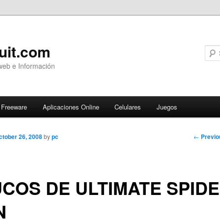
uit.com
web e Información
Freeware
Aplicaciones Online
Celulares
Juegos
Post
←
Previo
ctober 26, 2008
by
pc
navigati
COS DE ULTIMATE SPIDE
N