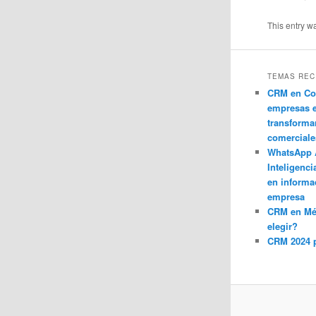
This entry w
TEMAS REC
CRM en Co
empresas 
transforma
comerciale
WhatsApp 
Inteligenci
en informa
empresa
CRM en M
elegir?
CRM 2024 