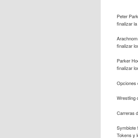
Peter Park
finalizar 
Arachnoma
finalizar 
Parker Hoo
finalizar l
Opciones d
Wrestling 
Carreras d
Symbiote S
Tokens y l