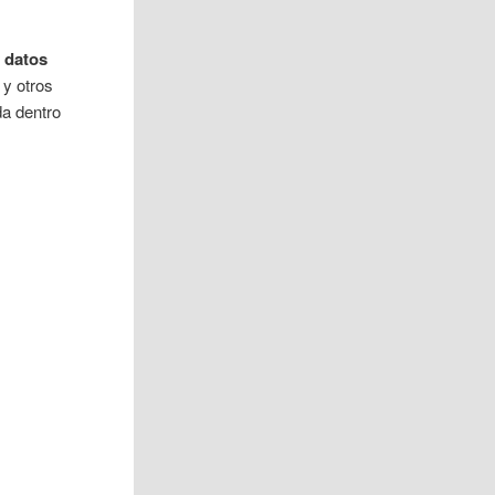
y datos
 y otros
da dentro