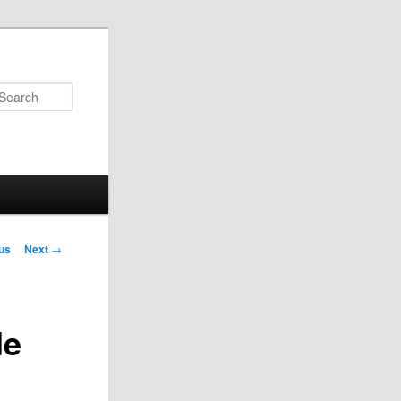
Search
us
Next
→
on
de