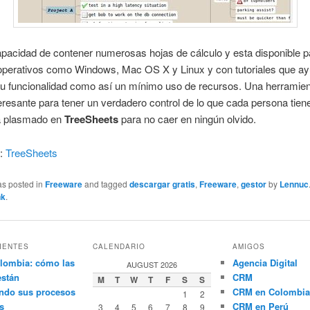
apacidad de contener numerosas hojas de cálculo y esta disponible p
operativos como Windows, Mac OS X y Linux y con tutoriales que a
su funcionalidad como así un mínimo uso de recursos. Una herramien
resante para tener un verdadero control de lo que cada persona tie
a plasmado en
TreeSheets
para no caer en ningún olvido.
r:
TreeSheets
as posted in
Freeware
and tagged
descargar gratis
,
Freeware
,
gestor
by
Lennuc
nk
.
IENTES
CALENDARIO
AMIGOS
lombia: cómo las
Agencia Digital
AUGUST 2026
están
CRM
M
T
W
T
F
S
S
ndo sus procesos
CRM en Colombia
1
2
s
CRM en Perú
3
4
5
6
7
8
9