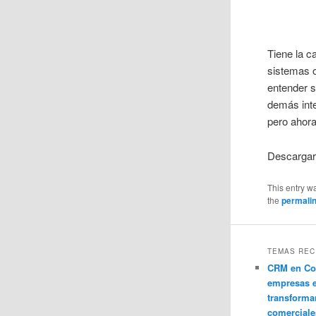
Tiene la c
sistemas 
entender 
demás inte
pero ahor
Descarga
This entry w
the
permali
TEMAS REC
CRM en Co
empresas 
transforma
comerciale