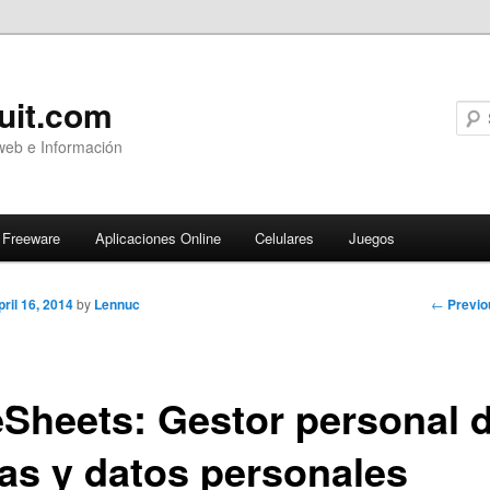
uit.com
web e Información
Freeware
Aplicaciones Online
Celulares
Juegos
Post
←
Previo
pril 16, 2014
by
Lennuc
navigati
eSheets: Gestor personal 
eas y datos personales