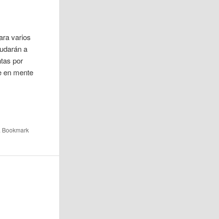
ara varios
yudarán a
tas por
ne en mente
. Bookmark