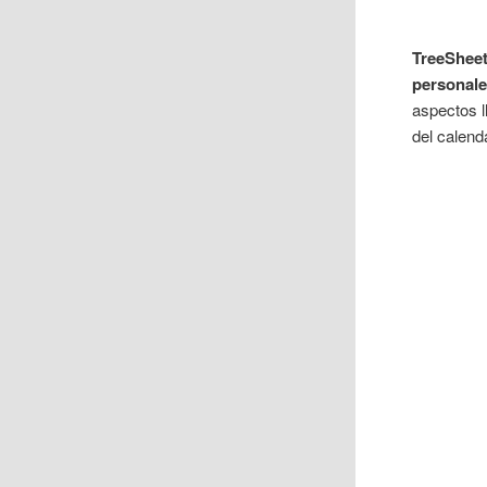
TreeShee
personal
aspectos l
del calend